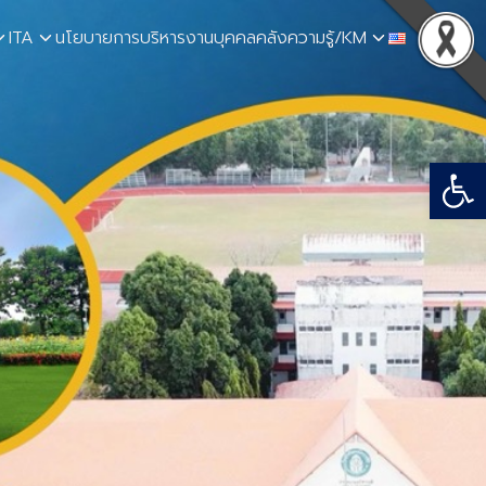
ITA
นโยบายการบริหารงานบุคคล
คลังความรู้/KM
Open