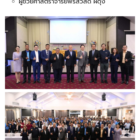
ผู้ช่วยศาสตราจารย์พรสวัสดิ์ ผดุง