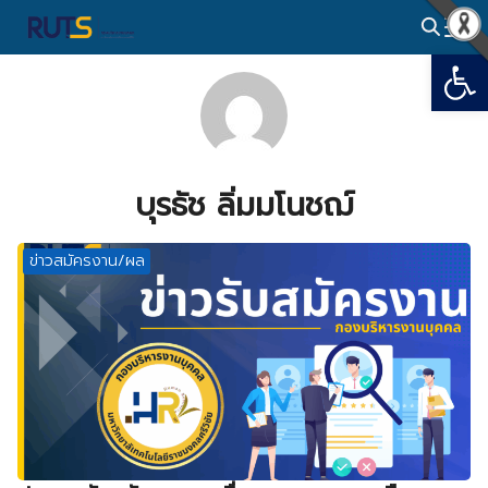
Skip
to
Open
Search
content
for:
บุรธัช ลิ่มมโนชฌ์
ข่าวสมัครงาน/ผล