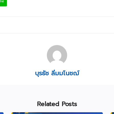
ine
บุรธัช ลิ่มมโนชฌ์
Related Posts